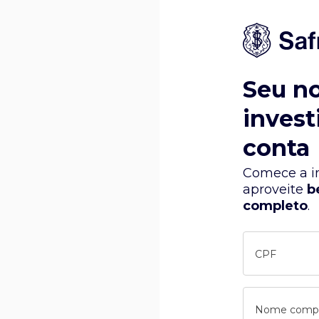
Seu n
invest
conta
Comece a in
aproveite
b
completo
.
CPF
Nome comp