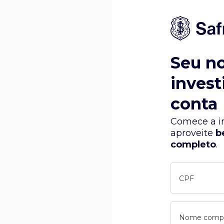
Seu n
invest
conta
Comece a in
aproveite
b
completo
.
CPF
Nome comp