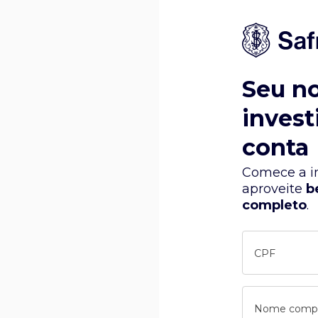
Seu n
invest
conta
Comece a in
aproveite
b
completo
.
CPF
Nome comp