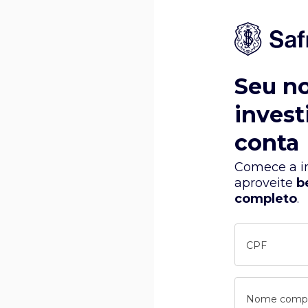
Seu n
invest
conta
Comece a in
aproveite
b
completo
.
CPF
Nome comp