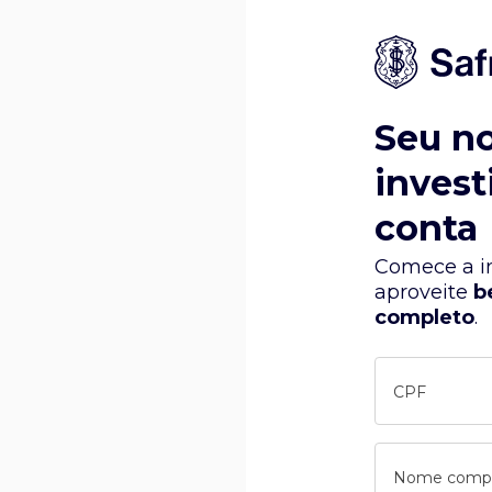
Seu n
invest
conta
Comece a in
aproveite
b
completo
.
CPF
Nome comp