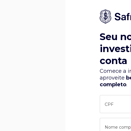
Seu n
invest
conta
Comece a in
aproveite
b
completo
.
CPF
Nome comp