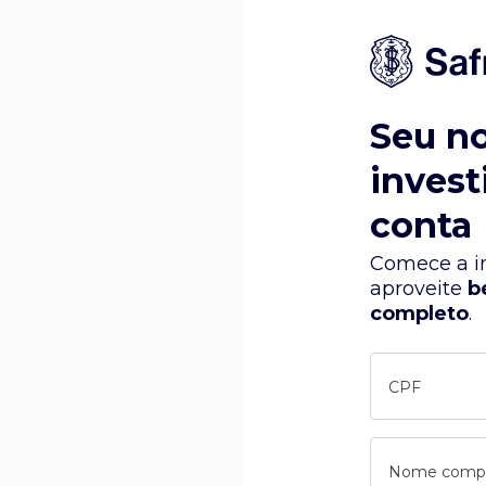
Seu n
invest
conta
Comece a in
aproveite
b
completo
.
CPF
Nome comp