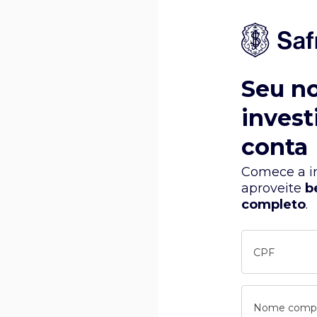
Seu n
invest
conta
Comece a in
aproveite
b
completo
.
CPF
Nome comp