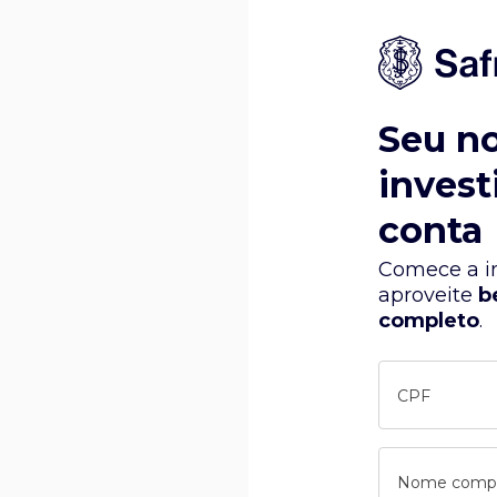
Seu n
invest
conta
Comece a in
aproveite
b
completo
.
CPF
Nome comp