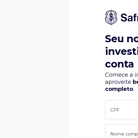
Seu n
invest
conta
Comece a in
aproveite
b
completo
.
CPF
Nome comp