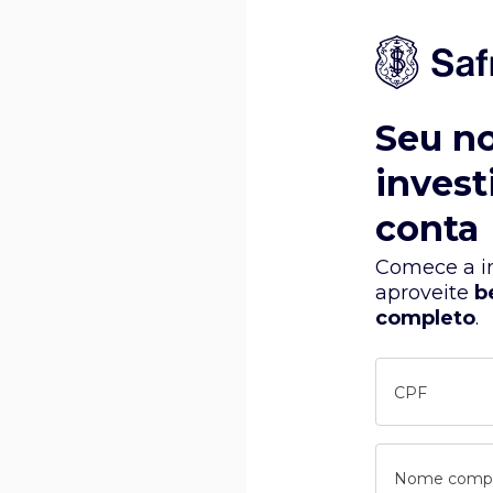
Seu n
invest
conta
Comece a in
aproveite
b
completo
.
CPF
Nome comp