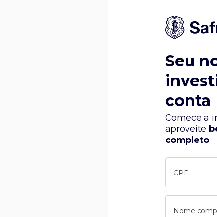
Seu n
invest
conta
Comece a in
aproveite
b
completo
.
CPF
Nome comp