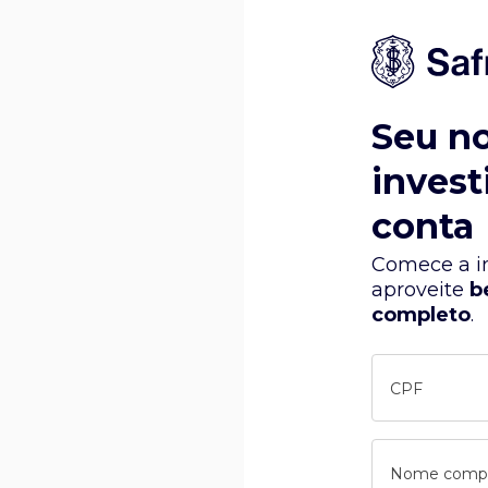
Seu n
invest
conta
Comece a in
aproveite
b
completo
.
CPF
Nome comp