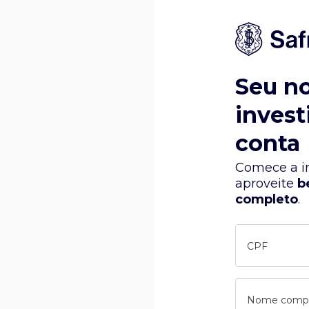
Seu n
invest
conta
Comece a in
aproveite
b
completo
.
CPF
Nome comp