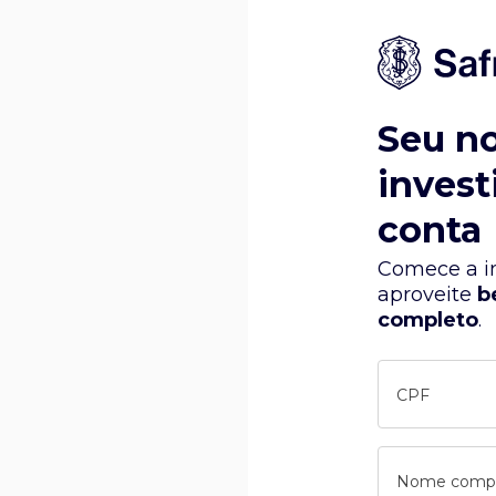
Seu n
invest
conta
Comece a in
aproveite
b
completo
.
CPF
Nome comp