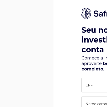
Seu n
invest
conta
Comece a in
aproveite
b
completo
.
CPF
Nome comp