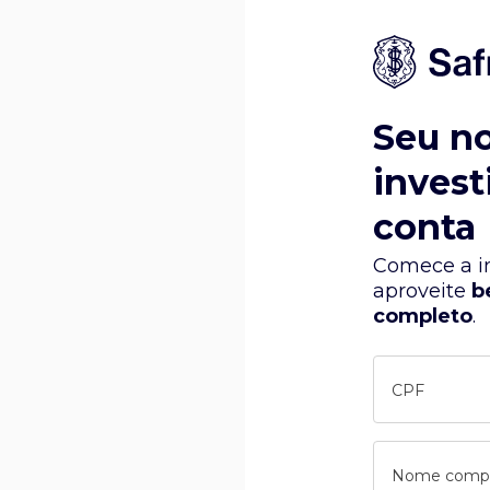
Seu n
invest
conta
Comece a in
aproveite
b
completo
.
CPF
Nome comp