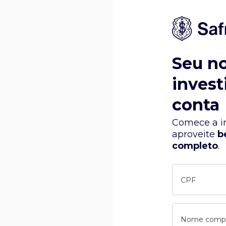
Seu n
invest
conta
Comece a in
aproveite
b
completo
.
CPF
Nome comp