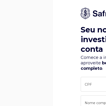
Seu n
invest
conta
Comece a in
aproveite
b
completo
.
CPF
Nome comp