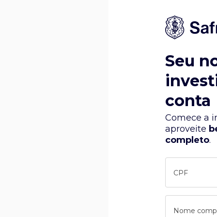
Seu n
invest
conta
Comece a in
aproveite
b
completo
.
CPF
Nome comp