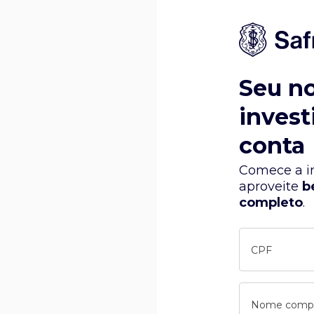
Seu n
invest
conta
Comece a in
aproveite
b
completo
.
CPF
Nome comp