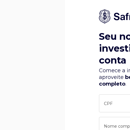
Seu n
invest
conta
Comece a in
aproveite
b
completo
.
CPF
Nome comp