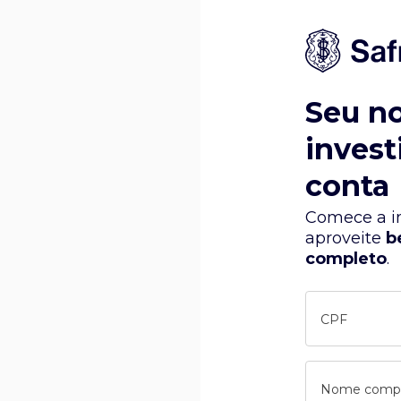
Seu n
invest
conta
Comece a in
aproveite
b
completo
.
CPF
Nome comp