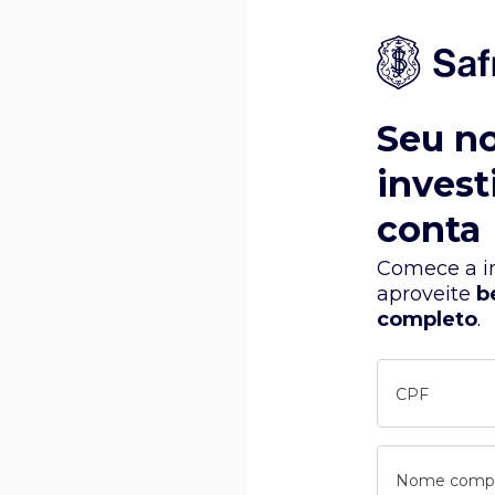
Seu n
invest
conta
Comece a in
aproveite
b
completo
.
CPF
Nome comp