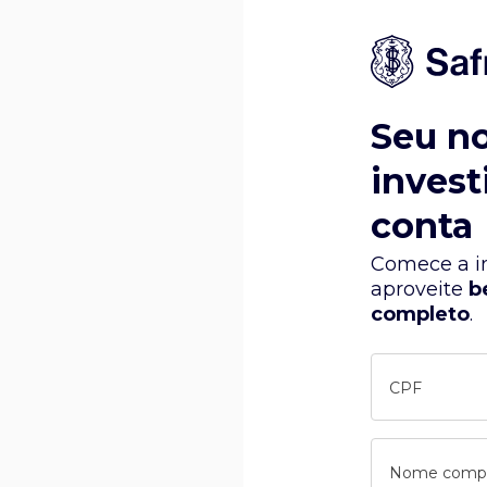
Seu n
invest
conta
Comece a in
aproveite
b
completo
.
CPF
Nome comp