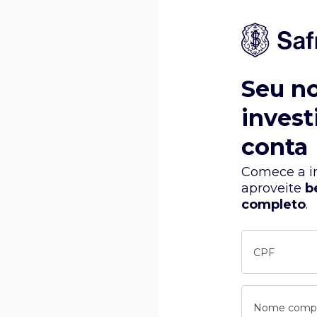
Seu n
invest
conta
Comece a in
aproveite
b
completo
.
CPF
Nome comp