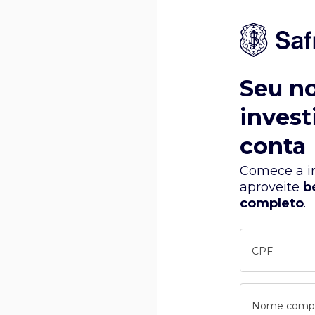
Seu n
invest
conta
Comece a in
aproveite
b
completo
.
CPF
Nome comp