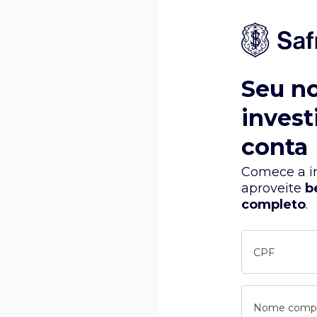
Seu n
invest
conta
Comece a in
aproveite
b
completo
.
CPF
Nome comp