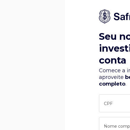
Seu n
invest
conta
Comece a in
aproveite
b
completo
.
CPF
Nome comp