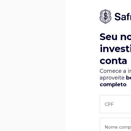
Seu n
invest
conta
Comece a in
aproveite
b
completo
.
CPF
Nome comp