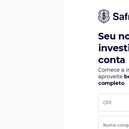
Seu n
invest
conta
Comece a in
aproveite
b
completo
.
CPF
Nome comp