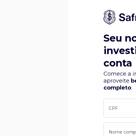
Seu n
invest
conta
Comece a in
aproveite
b
completo
.
CPF
Nome comp