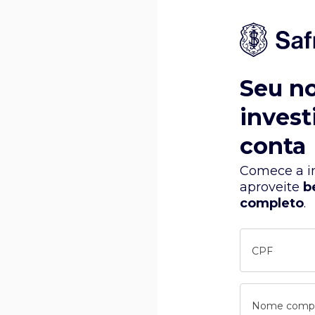
Seu n
invest
conta
Comece a in
aproveite
b
completo
.
CPF
Nome comp