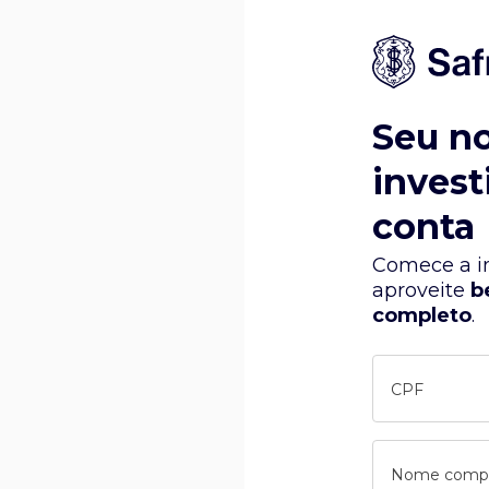
Seu n
invest
conta
Comece a in
aproveite
b
completo
.
CPF
Nome comp