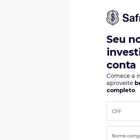
Seu n
invest
conta
Comece a in
aproveite
b
completo
.
CPF
Nome comp