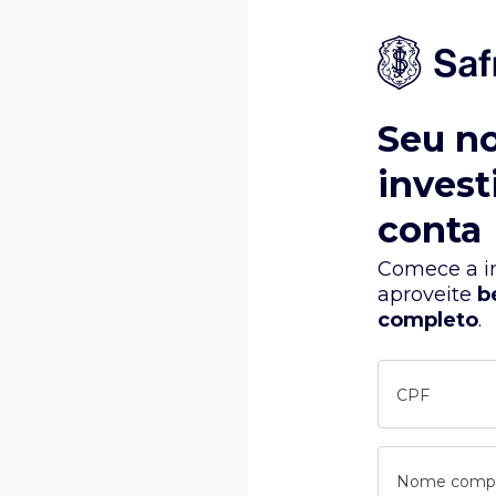
Seu n
invest
conta
Comece a in
aproveite
b
completo
.
CPF
Nome comp