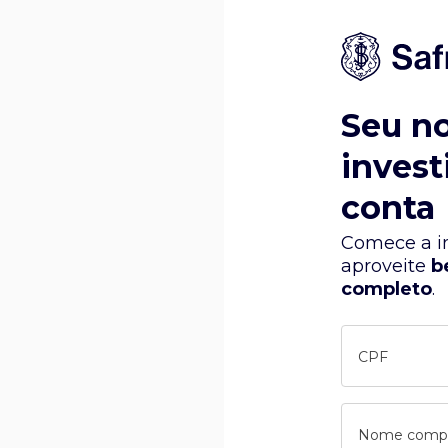
Seu n
invest
conta
Comece a in
aproveite
b
completo
.
CPF
Nome comp