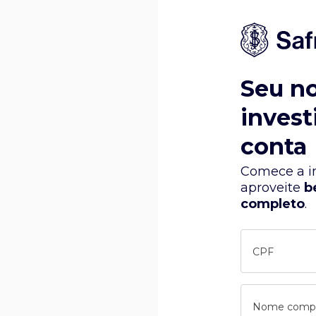
Seu n
invest
conta
Comece a in
aproveite
b
completo
.
CPF
Nome comp