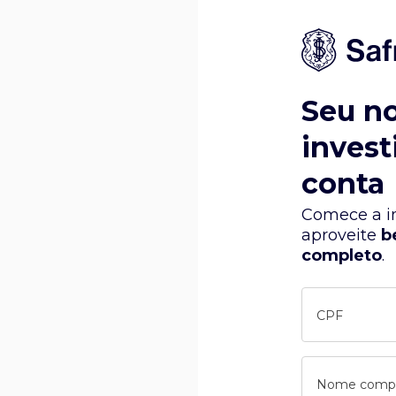
Seu n
invest
conta
Comece a in
aproveite
b
completo
.
CPF
Nome comp