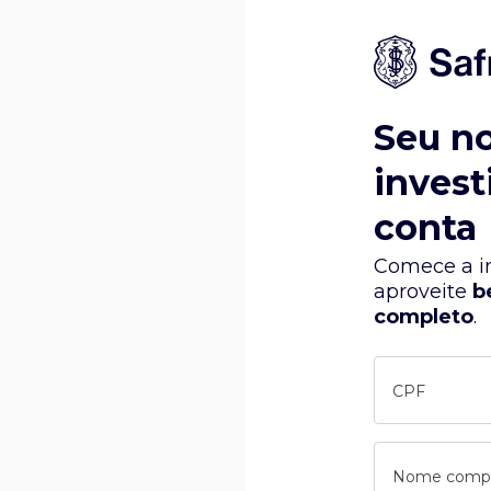
Seu n
invest
conta
Comece a in
aproveite
b
completo
.
CPF
Nome comp