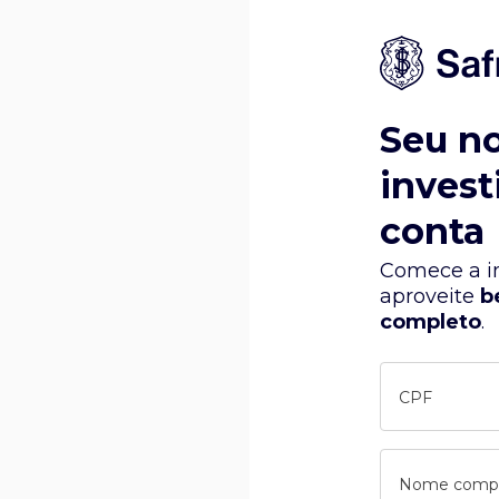
Seu n
invest
conta
Comece a in
aproveite
b
completo
.
CPF
Nome comp