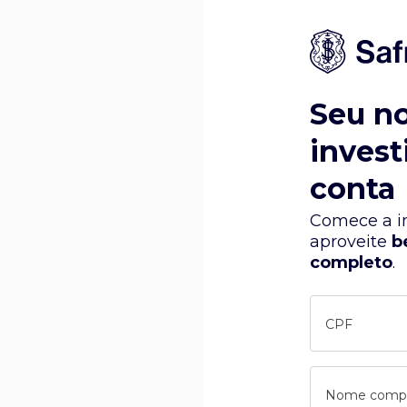
Seu n
invest
conta
Comece a in
aproveite
b
completo
.
CPF
Nome comp