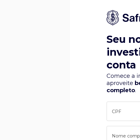
Seu n
invest
conta
Comece a in
aproveite
b
completo
.
CPF
Nome comp