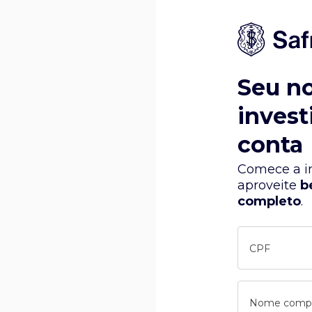
Seu n
invest
conta
Comece a in
aproveite
b
completo
.
CPF
Nome comp