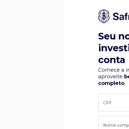
Seu n
invest
conta
Comece a in
aproveite
b
completo
.
CPF
Nome comp