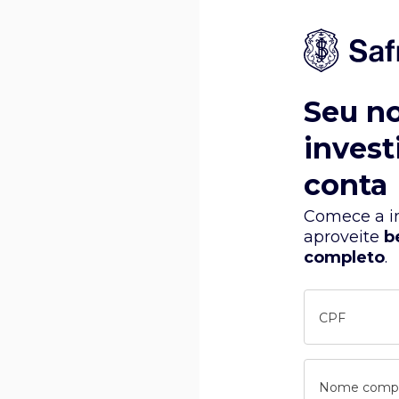
Seu n
invest
conta
Comece a in
aproveite
b
completo
.
CPF
Nome comp