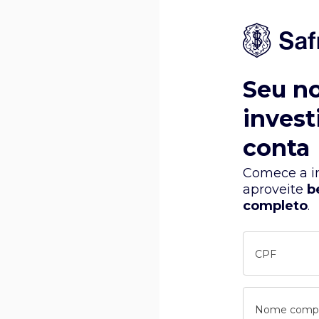
Seu n
invest
conta
Comece a in
aproveite
b
completo
.
CPF
Nome comp