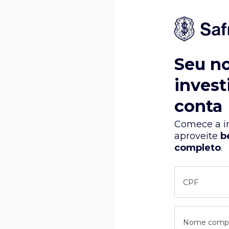
Seu n
invest
conta
Comece a in
aproveite
b
completo
.
CPF
Nome comp