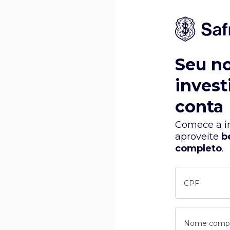
Seu n
invest
conta
Comece a in
aproveite
b
completo
.
CPF
Nome comp