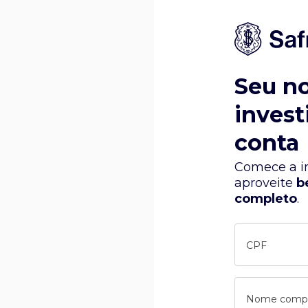
Seu n
invest
conta
Comece a in
aproveite
b
completo
.
CPF
Nome comp